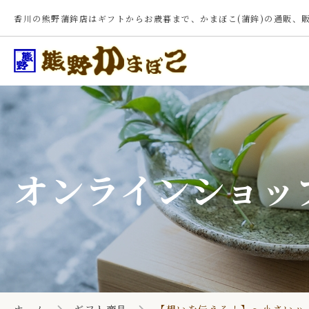
香川の熊野蒲鉾店はギフトからお歳暮まで、かまぼこ(蒲鉾)の通販、
オンラインショッ
ホーム
季節のギフト
マイページ
お問合せ