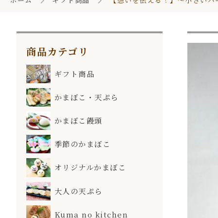
ホーム
ギフト商品
【想いを伝える！】～小さいハ
お知らせ一覧
商品カテゴリ
ギフト商品
かまぼこ・天ぷら
かまぼこ饅頭
季節のかまぼこ
オリジナルかまぼこ
大人の天ぷら
Kuma no kitchen