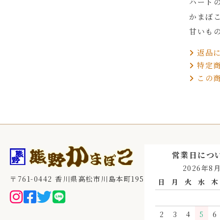
ハート
かまぼ
甘いも
返品に
特定商
この商
営業日につ
2026年8
〒761-0442 香川県高松市川島本町195
日
月
火
水
木
2
3
4
5
6