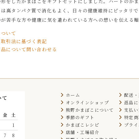
の形をしたかまぼこをギフトセットにしました。ハートのかま
こは高タンパク質で消化もよく、日々の健康維持にピッタリで
のが苦手な方や健康に気を遣われている方への想いを伝える
ついて
取引法に基づく表記
品について問い合わせる
ホーム
配送・
いて
オンラインショップ
返品に
月
熊野かまぼこについて
支払い
金
土
季節のギフト
特定商
かまぼこレシピ
プライ
1
店舗・工場紹介
7
8