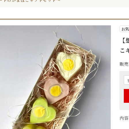
ートのかまぼこギフトセット～
お気
【
こ
販売
内容