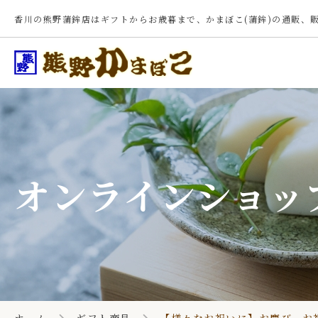
香川の熊野蒲鉾店はギフトからお歳暮まで、かまぼこ(蒲鉾)の通販、
オンラインショッ
ホーム
季節のギフト
マイページ
お問合せ