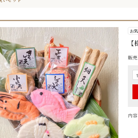
祝いセット
お気
【
販売
内容