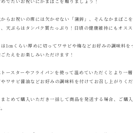
おめでたいお祝いにかまぼこを贈りましょう！
代からお祝いの席には欠かせない「蒲鉾」、そんなかまぼこ
こ、天ぷらはタンパク質たっぷり！日頃の健康維持にもオスス
こは1㎝くらい厚めに切ってワサビや梅などお好みの調味料を
歯ごたえをお楽しみいただけます！
はトースターやフライパンを使って温めていただくとより一層
ガやワサビ醤油などお好みの調味料を付けてお召し上がりく
をまとめて購入いただき一括して商品を発送する場合、ご購
す。