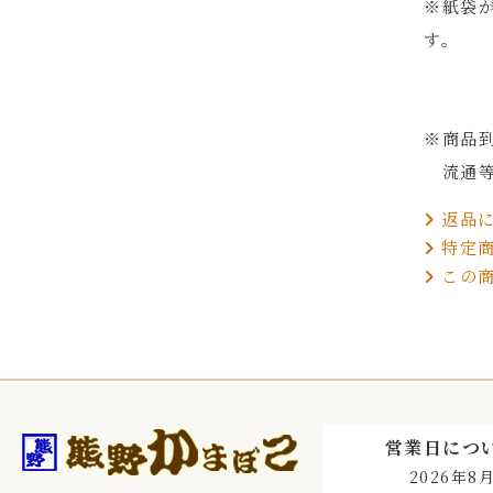
※紙袋
す。
※商品
流通等
返品に
特定商
この商
営業日につ
2026年8