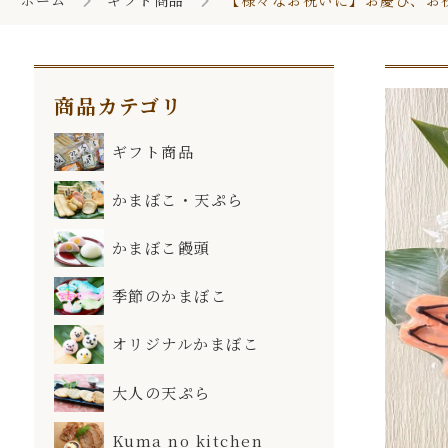
ホーム
ギフト商品
【様々なお祝いに】お慶び、お
お知らせ一覧
商品カテゴリ
ギフト商品
かまぼこ・天ぷら
かまぼこ饅頭
季節のかまぼこ
オリジナルかまぼこ
大人の天ぷら
Kuma no kitchen