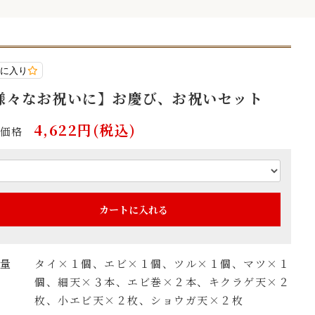
に入り
様々なお祝いに】お慶び、お祝いセット
4,622円(税込)
価格
カートに入れる
量
タイ×１個、エビ×１個、ツル×１個、マツ×１
個、細天×３本、エビ巻×２本、キクラゲ天×２
枚、小エビ天×２枚、ショウガ天×２枚