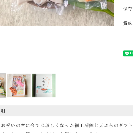
保存
賞味
説明
やお祝いの席に今では珍しくなった細工蒲鉾と天ぷらのギフ