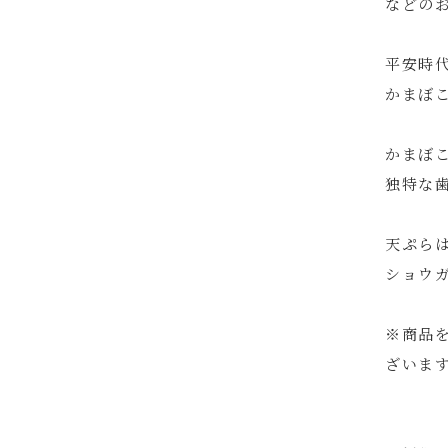
などの
平安時
かまぼ
かまぼ
独特な
天ぷら
ショウ
※商品
ざいま